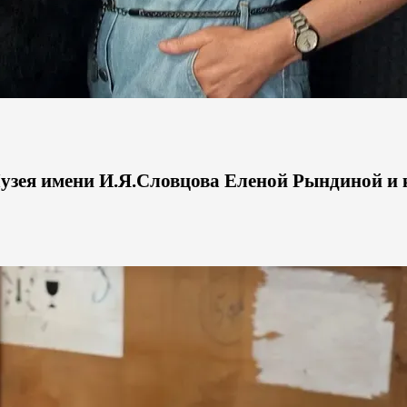
узея имени И.Я.Словцова Еленой Рындиной и