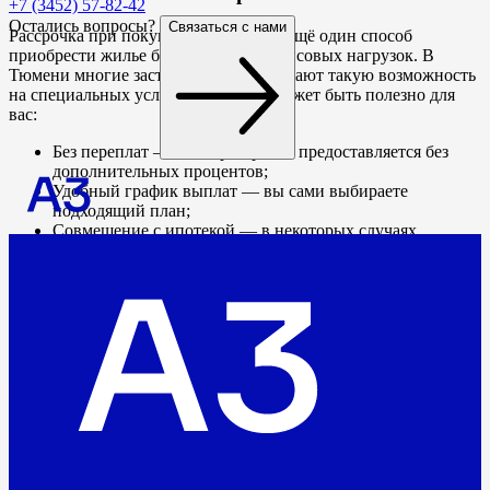
+7 (3452) 57-82-42
Остались вопросы?
Связаться с нами
Рассрочка при покупке квартиры — ещё один способ
приобрести жилье без больших финансовых нагрузок. В
Тюмени многие застройщики предлагают такую возможность
на специальных условиях. Как это может быть полезно для
вас:
Без переплат — часто рассрочка предоставляется без
дополнительных процентов;
Удобный график выплат — вы сами выбираете
подходящий план;
Совмещение с ипотекой — в некоторых случаях
рассрочку можно комбинировать с ипотекой, особенно
для ипотеки в строящемся доме.
Это выгодное решение для тех, кто хочет распределить
расходы на несколько лет, без увеличения общей стоимости
покупки. Сделайте первый шаг к жизни в комфортной и
вдохновляющей среде! В Квартале Культура созданы условия
для вашего благополучия и уютной жизни. Наши
специалисты помогут подобрать идеальную квартиру,
учитывая все ваши пожелания и финансовые возможности.
Квартиры с продуманной планировкой, современными
решениями и выгодными условиями оплаты — всё это
доступно вам уже сегодня! Оставьте заявку на консультацию