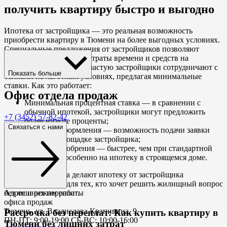
получить квартиру быстро и выгодно
Ипотека от застройщика — это реальная возможность
приобрести квартиру в Тюмени на более выгодных условиях.
Специальные предложения от застройщиков позволяют
значительно сократить затраты времени и средств на
оформление ипотеки. Зачастую застройщики сотрудничают с
Показать больше
банками на льготных условиях, предлагая минимальные
ставки. Как это работает:
Офис
отдела продаж
Минимальная процентная ставка — в сравнении с
обычной ипотекой, застройщики могут предложить
+7 (3452) 57-82-42
более низкие проценты;
Связаться с нами
Простота оформления — возможность подачи заявки
прямо на площадке застройщика;
Скорость одобрения — быстрее, чем при стандартной
процедуре, особенно на ипотеку в строящемся доме.
Эти преимущества делают ипотеку от застройщика
привлекательной для тех, кто хочет решить жилищный вопрос
Адрес и режим работы
без лишних переплат.
офиса продаж
Тюмень, ул. Владислава Крапивина, 9
Рассрочка
без переплат
: Как купить квартиру в
ПН-ПТ: 9:00-19:00 СБ-ВС: 10:00-16:00
Тюмени без лишних затрат