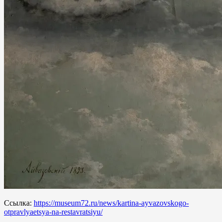
Ссылка:
https://museum72.ru/news/kartina-ayvazovskogo-
otpravlyaetsya-na-restavratsiyu/