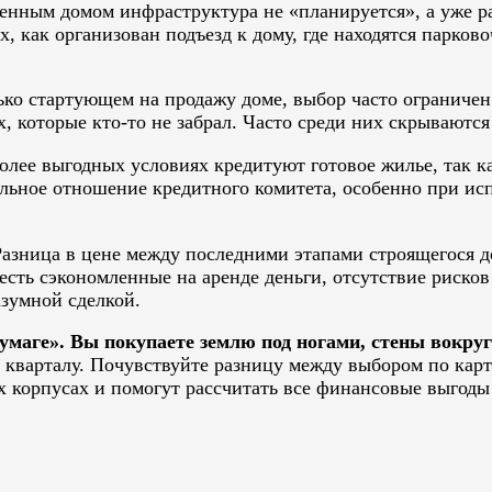
енным домом инфраструктура не «планируется», а уже ра
х, как организован подъезд к дому, где находятся парко
ько стартующем на продажу доме, выбор часто ограничен
, которые кто-то не забрал. Часто среди них скрываютс
олее выгодных условиях кредитуют готовое жилье, так ка
ояльное отношение кредитного комитета, особенно при и
азница в цене между последними этапами строящегося д
ть сэкономленные на аренде деньги, отсутствие рисков 
азумной сделкой.
бумаге». Вы покупаете землю под ногами, стены вокру
кварталу. Почувствуйте разницу между выбором по карт
 корпусах и помогут рассчитать все финансовые выгоды