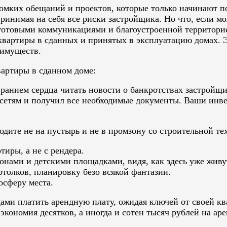
мких обещаний и проектов, которые только начинают по
принимая на себя все риски застройщика. Но что, если м
 готовыми коммуникациями и благоустроенной территори
вартиры в сданных и принятых в эксплуатацию домах. Эт
еимуществ.
артиры в сданном доме:
ранием сердца читать новости о банкротствах застройщи
сетям и получил все необходимые документы. Ваши инве
дите не на пустырь и не в промзону со строительной те
иры, а не с рендера.
азонами и детскими площадками, видя, как здесь уже живу
отолков, планировку безо всякой фантазии.
осферу места.
ами платить арендную плату, ожидая ключей от своей к
экономия десятков, а иногда и сотен тысяч рублей на аре